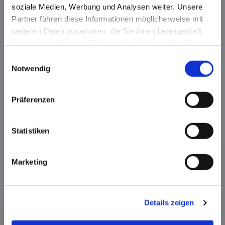
soziale Medien, Werbung und Analysen weiter. Unsere
Partner führen diese Informationen möglicherweise mit
weiteren Daten zusammen, die Sie ihnen bereitgestellt
haben oder die sie im Rahmen Ihrer Nutzung der Dienste
gesammelt haben.
E
Notwendig
i
n
w
Präferenzen
i
l
l
Statistiken
i
g
Marketing
u
n
g
Details zeigen
s
a