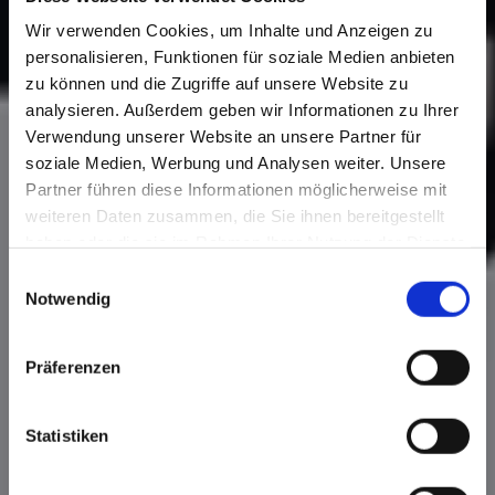
Wir verwenden Cookies, um Inhalte und Anzeigen zu
personalisieren, Funktionen für soziale Medien anbieten
zu können und die Zugriffe auf unsere Website zu
analysieren. Außerdem geben wir Informationen zu Ihrer
Verwendung unserer Website an unsere Partner für
soziale Medien, Werbung und Analysen weiter. Unsere
Partner führen diese Informationen möglicherweise mit
weiteren Daten zusammen, die Sie ihnen bereitgestellt
haben oder die sie im Rahmen Ihrer Nutzung der Dienste
gesammelt haben.
E
Notwendig
i
n
w
Präferenzen
i
l
l
Statistiken
i
g