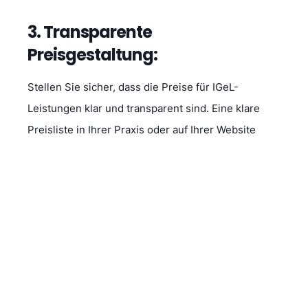
3. Transparente
Preisgestaltung:
Stellen Sie sicher, dass die Preise für IGeL-
Leistungen klar und transparent sind. Eine klare
Preisliste in Ihrer Praxis oder auf Ihrer Website
kann dazu beitragen, Missverständnisse zu
vermeiden.
4. Privatliquidation:
IGeL-Leistungen werden in der Regel privat
abgerechnet. Das bedeutet, dass die Patienten die