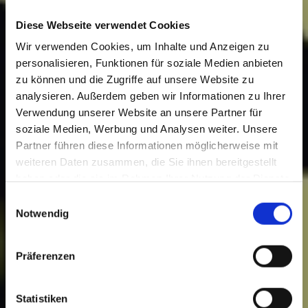
Diese Webseite verwendet Cookies
Wir verwenden Cookies, um Inhalte und Anzeigen zu
personalisieren, Funktionen für soziale Medien anbieten
zu können und die Zugriffe auf unsere Website zu
analysieren. Außerdem geben wir Informationen zu Ihrer
Verwendung unserer Website an unsere Partner für
soziale Medien, Werbung und Analysen weiter. Unsere
Partner führen diese Informationen möglicherweise mit
weiteren Daten zusammen, die Sie ihnen bereitgestellt
haben oder die sie im Rahmen Ihrer Nutzung der Dienste
gesammelt haben.
E
Notwendig
i
n
w
Präferenzen
i
l
l
Statistiken