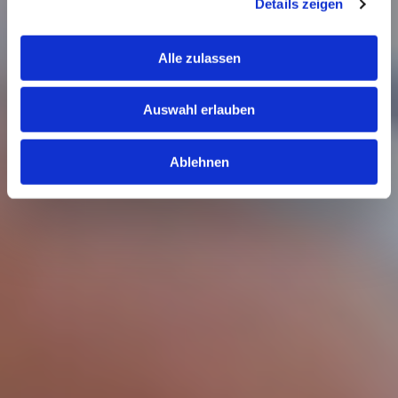
Details zeigen
s
a
u
Alle zulassen
s
w
Auswahl erlauben
a
h
l
Ablehnen