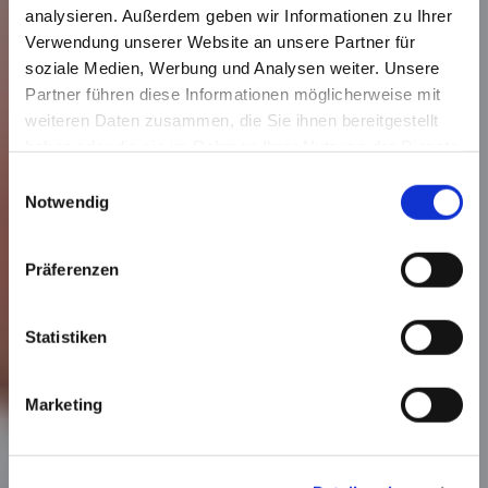
analysieren. Außerdem geben wir Informationen zu Ihrer
Verwendung unserer Website an unsere Partner für
soziale Medien, Werbung und Analysen weiter. Unsere
Partner führen diese Informationen möglicherweise mit
weiteren Daten zusammen, die Sie ihnen bereitgestellt
haben oder die sie im Rahmen Ihrer Nutzung der Dienste
gesammelt haben.
E
Notwendig
i
n
w
Präferenzen
i
l
l
Statistiken
i
g
Marketing
u
n
g